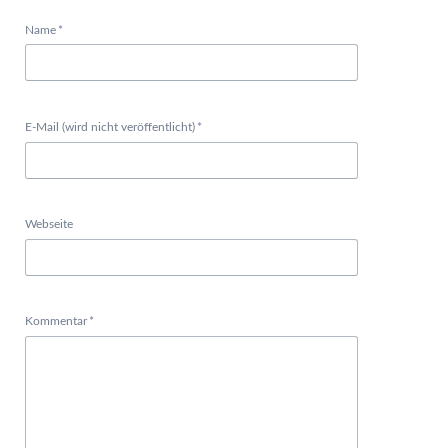
Pflichtfeld
Name
*
Pflichtfeld
E-Mail (wird nicht veröffentlicht)
*
Webseite
Pflichtfeld
Kommentar
*